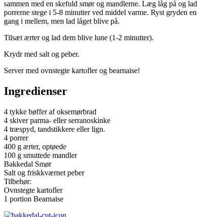
sammen med en skefuld smør og mandlerne. Læg låg på og lad
porrerne stege i 5-8 minutter ved middel varme. Ryst gryden en
gang i mellem, men lad låget blive på.
Tilsæt ærter og lad dem blive lune (1-2 minutter).
Krydr med salt og peber.
Server med ovnstegte kartofler og bearnaise!
Ingredienser
4 tykke bøffer af oksemørbrad
4 skiver parma- eller serranoskinke
4 træspyd, tandstikkere eller lign.
4 porrer
400 g ærter, optøede
100 g smuttede mandler
Bakkedal Smør
Salt og friskkværnet peber
Tilbehør:
Ovnstegte kartofler
1 portion Bearnaise