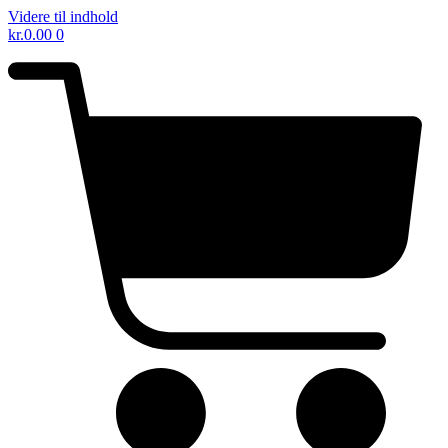
Videre til indhold
kr.
0.00
0