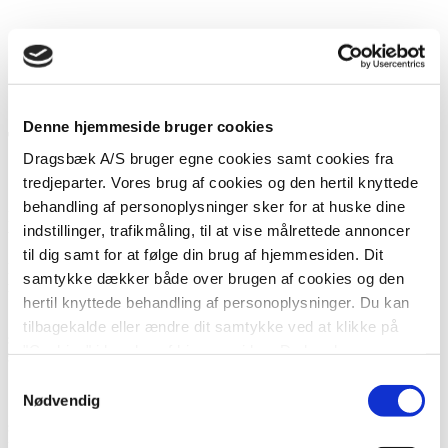
Fra os i Thy
Presse
Nyhedsmail
Denne hjemmeside bruger cookies
Tournedos med smørstegte porrer
Dragsbæk A/S bruger egne cookies samt cookies fra
tredjeparter. Vores brug af cookies og den hertil knyttede
Sådan gør du:
behandling af personoplysninger sker for at huske dine
Rul parmaskinken omkring bøfferne og hold den fast med
indstillinger, trafikmåling, til at vise målrettede annoncer
tandstikkere eller træspyd.
til dig samt for at følge din brug af hjemmesiden. Dit
Drys med salt og peber og steg dem ved middelvarme på en pande i
samtykke dækker både over brugen af cookies og den
rigeligt smør.
hertil knyttede behandling af personoplysninger. Du kan
Stegetiden afhænger af tykkelsen, men hvis du har et
tilbagekalde eller ændre dit samtykke ved at klikke på
stegetermometer, skal kernetemperaturen være på ca. 60° (medium
"Cookies" i bunden af hjemmesiden. Du kan læse mere
stegt).
om brugen af cookies herunder, ligesom du kan læse
Samtykkevalg
Skær top og bund af porrerne. Fjern det yderste lag og skyl dem.
mere om vores behandling af personoplysninger
her
.
Nødvendig
Skær dem i 2 cm tykke stykker og kom dem i en gryde med låg
sammen med en skefuld smør og mandlerne. Læg låg på og lad
porrerne stege i 5-8 minutter ved middel varme. Ryst gryden en