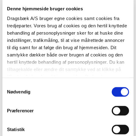
Denne hjemmeside bruger cookies
Dragsbæk A/S bruger egne cookies samt cookies fra
tredjeparter. Vores brug af cookies og den hertil knyttede
behandling af personoplysninger sker for at huske dine
indstillinger, trafikmåling, til at vise målrettede annoncer
til dig samt for at følge din brug af hjemmesiden. Dit
samtykke dækker både over brugen af cookies og den
hertil knyttede behandling af personoplysninger. Du kan
tilbagekalde eller ændre dit samtykke ved at klikke på
"Cookies" i bunden af hjemmesiden. Du kan læse mere
om brugen af cookies herunder, ligesom du kan læse
Samtykkevalg
mere om vores behandling af personoplysninger
her
.
Nødvendig
Bakkedal Shop
Præferencer
50×70 cm Solseng i Thy
Statistik