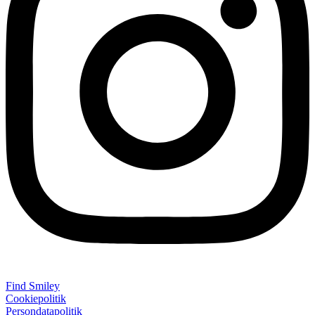
Find Smiley
Cookiepolitik
Persondatapolitik