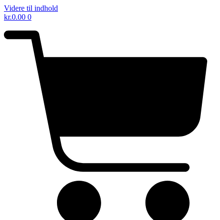
Videre til indhold
kr.
0.00
0