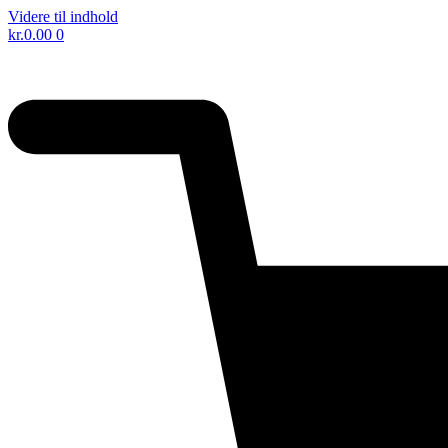
Videre til indhold
kr.
0.00
0