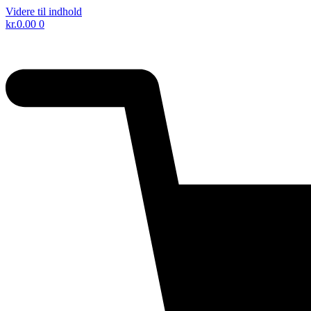
Videre til indhold
kr.
0.00
0