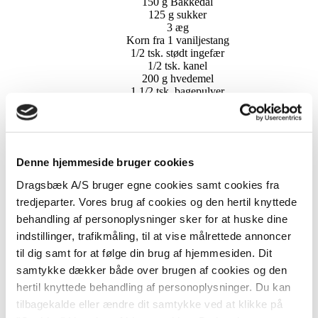
150 g Bakkedal
125 g sukker
3 æg
Korn fra 1 vaniljestang
1/2 tsk. stødt ingefær
1/2 tsk. kanel
200 g hvedemel
1 1/2 tsk. bagepulver
3/4 dl mælk
50-75 g hakkede valnødder
Frosting:
125 g neutral flødeost
Denne hjemmeside bruger cookies
60 g Bakkedal
Revet skal af ½ økologisk eller
Dragsbæk A/S bruger egne cookies samt cookies fra
usprøjtet citron
tredjeparter. Vores brug af cookies og den hertil knyttede
180 g flormelis
behandling af personoplysninger sker for at huske dine
indstillinger, trafikmåling, til at vise målrettede annoncer
til dig samt for at følge din brug af hjemmesiden. Dit
samtykke dækker både over brugen af cookies og den
hertil knyttede behandling af personoplysninger. Du kan
tilbagekalde eller ændre dit samtykke ved at klikke på