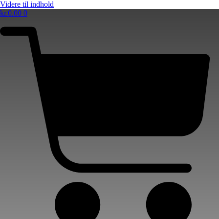
Videre til indhold
kr.
0.00
0