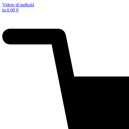
Videre til indhold
kr.
0.00
0